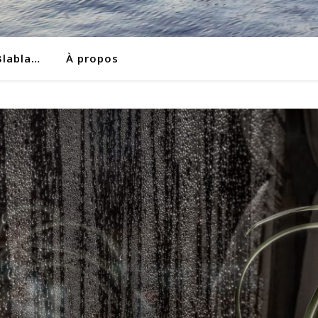
Blabla…
À propos